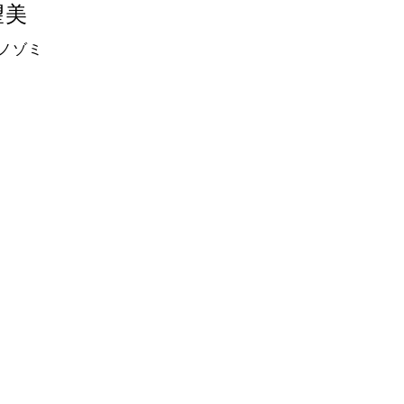
望美
 ノゾミ