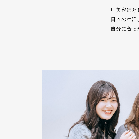
理美容師と
⽇々の⽣活
⾃分に合っ