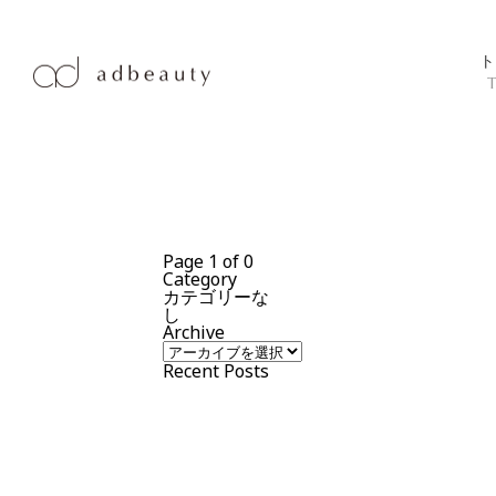
BLOG
TOP
BLOG
ト
Page 1 of 0
Category
カテゴリーな
し
Archive
Recent Posts