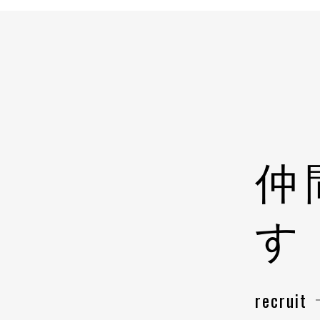
仲
す
recruit